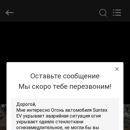
2026
Suntex
Composite
Industrial
Co.,Ltd..
All
Rights
Reserved.
ДОМОЙ
ПРОДУКТЫ
О
Оставьте сообщение
НАС
Мы скоро тебе перезвоним!
ЭКСКУРСИЯ
ПО
ЗАВОДУ