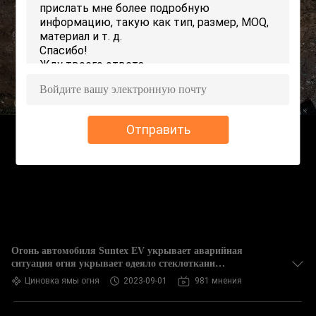
КОНТРОЛЬ
КАЧЕСТВА
СВЯЖИТЕСЬ
С
НАМИ
Отправить
ЗАПРОСИТЕ
ЦИТАТУ
КАРТА
САЙТА
Огонь автомобиля Suntex EV укрывает аварийная
ситуация огня укрывает одеяло стеклоткани
огнезамедлительное
Циновка ямы огня
2023-09-01
981 мнения
PRIVACY