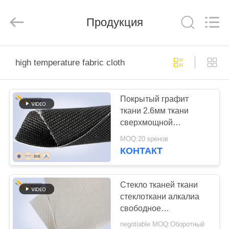
2026
Suntex
Composite
Industrial
Продукция
Co.,Ltd..
All
Rights
Reserved.
ДОМОЙ
high temperature fabric cloth
ПРОДУКТЫ
Покрытый графит
ткани 2.6мм ткани
О
сверхмощной
НАС
стеклоткани одеяла
MOQ:20 кренов
предохранения от
КОНТАКТ
заварки
ЭКСКУРСИЯ
высокотемпературный
ПО
Стекло тканей ткани
стеклоткани алкалиа
ЗАВОДУ
свободное
высокотемпературное
negotiable MOQ:Оборотный