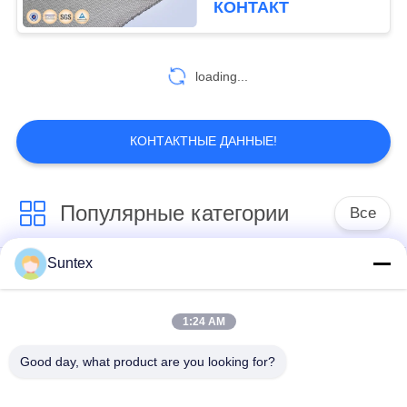
КОНТАКТ
loading...
КОНТАКТНЫЕ ДАННЫЕ!
Популярные категории
Все
Suntex
покрынная
Огнезащитная ткань
силиконом ткань
стеклоткани
стеклоткани
1:24 AM
Good day, what product are you looking for?
Высокотемпературная
Покрытая ПУ ткань
ткань стеклоткани
стеклоткани