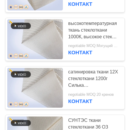
КОНТРОЛЬ
- войлок волокна
КОНТАКТ
КАЧЕСТВА
высокотемпературная
СВЯЖИТЕСЬ
ткань стеклоткани
1000К, высокое стекло
С
кремнезема - ткань
negotiable MOQ:Могущий быть предметом переговоров
НАМИ
барьера огня ткани
КОНТАКТ
волокна
ЗАПРОСИТЕ
сатинировка ткани 12Х
ЦИТАТУ
стеклоткани 1200г
Силька
высокотемпературная
КАРТА
negotiable MOQ:20 кренов
для сваривая одеяла
КОНТАКТ
САЙТА
защиты
СУНТЭС ткани
PRIVACY
стеклоткани 36 ОЗ