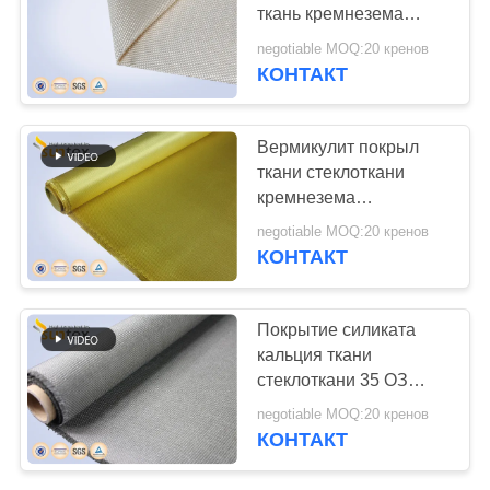
POLICY
ткань кремнезема
барьера
negotiable MOQ:20 кренов
высокотемпературной
КОНТАКТ
пожаробезопасная
Вермикулит покрыл
ткани стеклоткани
кремнезема
температуру 1100К
negotiable MOQ:20 кренов
высокотемпературной
КОНТАКТ
работая
Покрытие силиката
кальция ткани
стеклоткани 35 ОЗ
серое
negotiable MOQ:20 кренов
высокотемпературное
КОНТАКТ