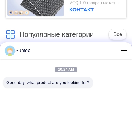
температурной
MOQ:100 квадратных метров метра/квадрата
устойчивостью 880°C
КОНТАКТ
и полиуретановым
покрытием из
стекловолокна
Популярные категории
Все
Suntex
покрынная
Огнезащитная ткань
силиконом ткань
стеклоткани
стеклоткани
10:24 AM
Good day, what product are you looking for?
Высокотемпературная
Покрытая ПУ ткань
ткань стеклоткани
стеклоткани
Ткань стеклоткани
покрынная ptfe ткань
алюминиевой
стеклоткани
фольги