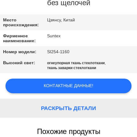
КОНТРОЛЬ
без щелочей
КАЧЕСТВА
Место
Цзянсу, Китай
происхождения:
СВЯЖИТЕСЬ
Фирменное
Suntex
С
наименование:
НАМИ
Номер модели:
SI254-1160
Высокий свет:
,
огнеупорная ткань стеклоткани
ткань заварки стеклоткани
ЗАПРОСИТЕ
ЦИТАТУ
КОНТАКТНЫЕ ДАННЫЕ!
КАРТА
РАСКРЫТЬ ДЕТАЛИ
САЙТА
PRIVACY
Похожие продукты