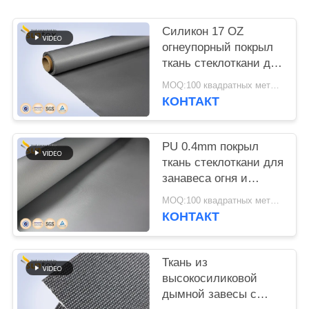
POLICY
Силикон 17 OZ
огнеупорный покрыл
ткань стеклоткани для
занавесов занавесов
MOQ:100 квадратных метров метра/квадрата
и сваривать огня
КОНТАКТ
PU 0.4mm покрыл
ткань стеклоткани для
занавеса огня и
занавесов дыма
MOQ:100 квадратных метров метра/квадрата
КОНТАКТ
Ткань из
высокосиликовой
дымной завесы с