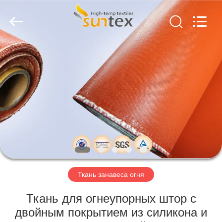
2026
Suntex
Composite
Industrial
Co.,Ltd..
All
Rights
Reserved.
ДОМОЙ
ПРОДУКТЫ
О
НАС
ЭКСКУРСИЯ
ПО
Ткань занавеса огня
ЗАВОДУ
Ткань для огнеупорных штор с
двойным покрытием из силикона и