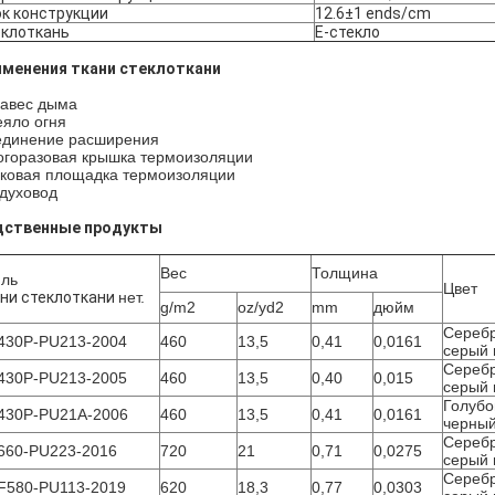
к конструкции
12.6±1 ends/cm
еклоткань
E-стекло
менения ткани стеклоткани
авес дыма
яло огня
динение расширения
горазовая крышка термоизоляции
ковая площадка термоизоляции
духовод
дственные продукты
Вес
Толщина
иль
Цвет
ни стеклоткани
нет.
g/m2
oz/yd2
mm
дюйм
Сереб
430P-PU213-2004
460
13,5
0,41
0,0161
серый 
Сереб
430P-PU213-2005
460
13,5
0,40
0,015
серый 
Голубо
430P-PU21A-2006
460
13,5
0,41
0,0161
черны
Сереб
660-PU223-2016
720
21
0,71
0,0275
серый 
Сереб
F580-PU113-2019
620
18,3
0,77
0,0303