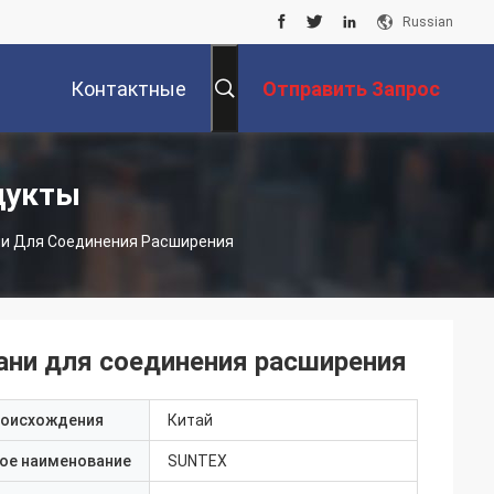
Russian
Контактные
Отправить Запрос
Данные
дукты
ни Для Соединения Расширения
ани для соединения расширения
роисхождения
Китай
ое наименование
SUNTEX