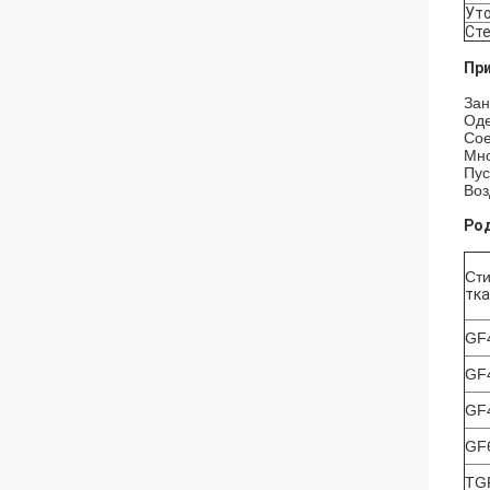
Уто
Ст
При
Зан
Оде
Сое
Мно
Пус
Воз
Ро
Ст
тка
GF
GF
GF
GF
TG