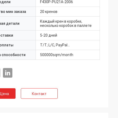
одели
F430P-PU21A-2006
во мин заказа
20 кренов
Каждый крен в коробке,
вая детали
несколько коробок в паллете
оставки
5-20 дней
 оплаты
T/T; L/C, PayPal…
а способности
500000sqm/month
 Цена
Контакт