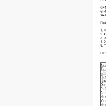
Опи
GF4
GF4
зан
Пр
1.
M
2. 
3. 
4. 
5. 
Па
Ве
То
Ши
По
Цв
Ог
Ра
Сп
Ис
Ут
Ис