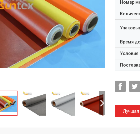
Номер м
Количест
Упаковы
Время д
Условия
Поставк
Лучшая