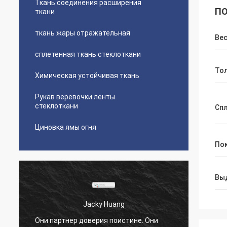
Ткань соединения расширения
ПО
ткани
ткань жары отражательная
Ве
сплетенная ткань стеклоткани
То
Химическая устойчивая ткань
Рукав веревочки ленты
стеклоткани
Сп
Циновка ямы огня
По
Вы
Госпожа Hande
Мы работаем с Suntex на сверх 10 лет,
Они п