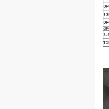
GF
TG
GF
GF
SL
TG