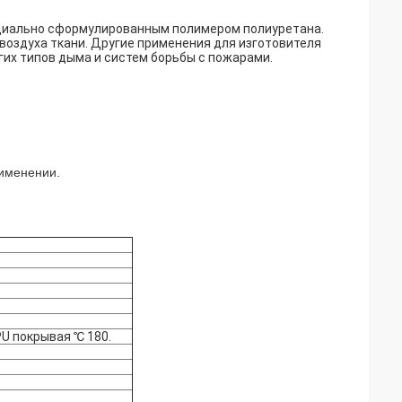
ециально сформулированным полимером полиуретана.
оздуха ткани. Другие применения для изготовителя
угих типов дыма и систем борьбы с пожарами.
рименении.
PU покрывая ℃ 180.