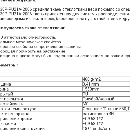
сание продукции:
30P-PU21A-2006 средняя ткань стеклоткани веса покрыло со сп
30P-PU21A-2006 ткань приложенная для системы распределения в
авесов дыма и огня, шторок, барьеров огня пустотной стены и др
еимущества
ткани стеклоткани
:
0 аттестовало огнестойкость.
Большее механическое свойство.
Хорошее свойство сопротивления ссадины.
Хорошая прочность на растяжение.
Толщина и цвета могут быть подгонянным основанием на вашем п
раметры:
с
460 g/m2
лщина
0,41 mm
рина
1550mm
крытый
PU
ет покрытия
Голубой/черный
нестойкость
M0
ботая температура
Основное ℃ ткани 550, 
летите/картина
сатинировка 4H
кривление пряжи
EC9 68 1*2
ок пряжи
EC9 68 1*2
кривление конструкции
18±1 ends/cm