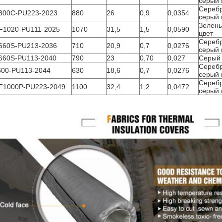
серый 
Сереб
800C-PU223-2023
880
26
0,9
0,0354
серый 
Зелен
F1020-PU111-2025
1070
31,5
1,5
0,0590
цвет
Сереб
660S-PU213-2036
710
20,9
0,7
0,0276
серый 
660S-PU113-2040
790
23
0,70
0,027
Серый 
Сереб
600-PU113-2044
630
18,6
0,7
0,0276
серый 
Сереб
F1000P-PU223-2049
1100
32,4
1,2
0,0472
серый 