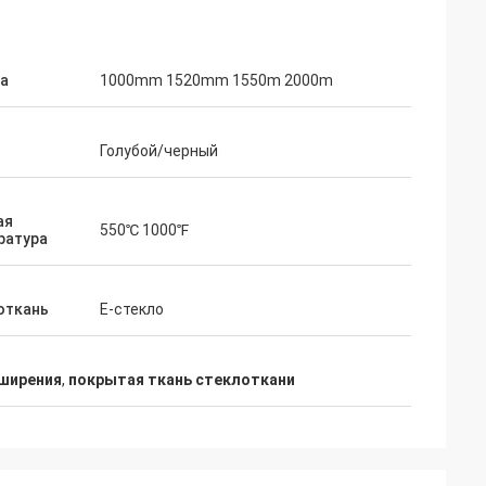
а
1000mm 1520mm 1550m 2000m
Голубой/черный
ая
550℃ 1000℉
ратура
откань
E-стекло
ширения
,
покрытая ткань стеклоткани