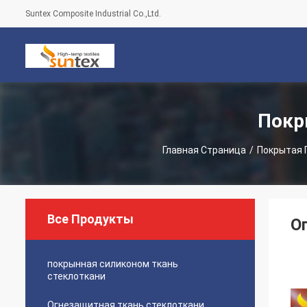
Suntex Composite Industrial Co.,Ltd.
Покр
Главная Страница
/
Покрытая 
Все Продукты
О
покрынная силиконом ткань
стеклоткани
Огнезащитная ткань стеклоткани