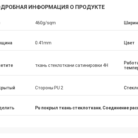
ДРОБНАЯ ИНФОРМАЦИЯ О ПРОДУКТЕ
с
460g/sqm
Ширин
лщина
0.41mm
Цвет
Работ
летите
ткань стеклоткани сатинировки 4H
темпе
крытый
Стороны PU 2
Стекл
делить
Pu покрыл ткань стеклоткани
,
Соединение рас
Jacky Huang
артнер доверия поистине. Они