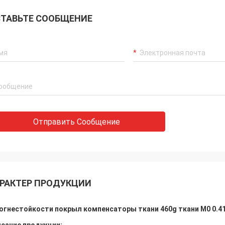
вляют товары быстро с
етворяя качеством. И они
ТАВЬТЕ СООБЩЕНИЕ
ссиональны в
отемпературных тканях, всегда
бствуют для различных проектов.
Отправить Сообщение
РАКТЕР ПРОДУКЦИИ
огнестойкости покрыл компенсаторы ткани 460g ткани M0 0.4