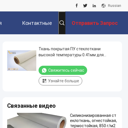
Russian
я
Контактные
Отправить Запрос
Данные
Ткань покрытая ПУ стеклоткани
высокой температуры 0.41мм для
съемных пусковых площадок изоляции
Свяжитесь сейчас
Узнайте больше
Связанные видео
Силиконизированная ст
еклоткань, огнестойкая,
термостойкая, 850 г/м2