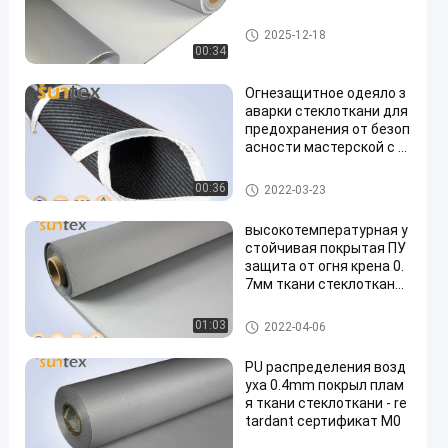
покрынная силиконом ткань
2025-12-18
стеклоткани
00:34
Огнезащитное одеяло з
аварки стеклоткани для
предохранения от безоп
асности мастерской с т
олщиной 0.8mm 1.0mm
1.5mm
сваривая крен одеяла
00:36
2022-03-23
высокотемпературная у
стойчивая покрытая ПУ
защита от огня крена 0.
7мм ткани стеклоткани
550К
сваривая крен одеяла
01:03
2022-04-06
PU распределения возд
уха 0.4mm покрыл плам
я ткани стеклоткани - re
tardant сертификат M0