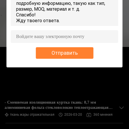
КОНТРОЛЬ
КАЧЕСТВА
СВЯЖИТЕСЬ
С
НАМИ
Отправить
ЗАПРОСИТЕ
ЦИТАТУ
КАРТА
САЙТА
- Сменяемая изоляционная куртка ткань: 0,7 мм
алюминиевая фольга стекловолокно теплоотражающая
ткань
ткань жары отражательная
2026-03-20
360 мнения
PRIVACY