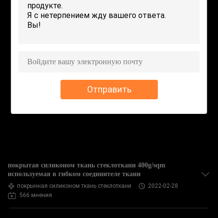
КОНТРОЛЬ
КАЧЕСТВА
СВЯЖИТЕСЬ
С
НАМИ
Отправить
ЗАПРОСИТЕ
ЦИТАТУ
КАРТА
покрытая силиконом ткань стеклоткани 400g/sqm
САЙТА
используемая в гибком соединителе ткани
покрынная силиконом ткань стеклоткани
2022-02-28
566 мнения
PRIVACY