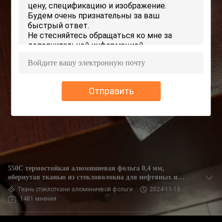
КОНТРОЛЬ
КАЧЕСТВА
СВЯЖИТЕСЬ
С
НАМИ
Отправить
ЗАПРОСИТЕ
ЦИТАТУ
КАРТА
550C термостойкая алюминиевая фольга 0,4 мм,
САЙТА
обернутая тканью из стекловолокна для нефтяных и
паровых трубопроводов, огнеупорная
Ткань стеклоткани алюминиевой фольги
2024-11-18
1481 мнения
PRIVACY