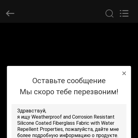
2026
Suntex
Composite
Industrial
Co.,Ltd..
All
Rights
Reserved.
ДОМОЙ
ПРОДУКТЫ
О
Оставьте сообщение
НАС
Мы скоро тебе перезвоним!
ЭКСКУРСИЯ
ПО
ЗАВОДУ