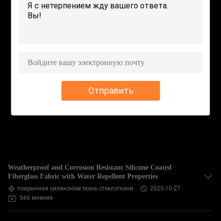
КОНТРОЛЬ
КАЧЕСТВА
СВЯЖИТЕСЬ
С
НАМИ
Отправить
ЗАПРОСИТЕ
ЦИТАТУ
КАРТА
Weatherproof and Corrosion Resistant Silicone Coated
САЙТА
Fiberglass Fabric with Water Repellent Properties
покрынная силиконом ткань стеклоткани
2025-10-27
566 мнения
PRIVACY